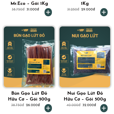
Mr.Eco – Gói 1Kg
1Kg
38.750
₫
31.000
₫
31.250
₫
29.000
₫
Bún Gạo Lứt Đỏ
Nui Gạo Lứt Đỏ
Hữu Cơ – Gói 500g
Hữu Cơ – Gói 500g
38.750
₫
26.000
₫
40.000
₫
32.000
₫