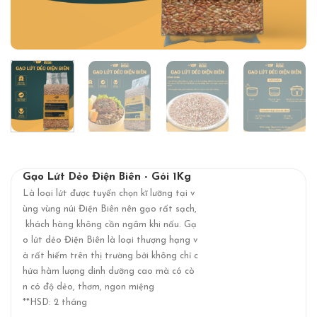
Gạo Lứt Dẻo Điện Biên - Gói 1Kg
Là loại lứt được tuyển chọn kĩ lưỡng tại v
ùng vùng núi Điện Biên nên gạo rất sạch,
khách hàng không cần ngâm khi nấu. Gạ
o lứt dẻo Điện Biên là loại thượng hạng v
à rất hiếm trên thị trường bởi không chỉ c
hứa hàm lượng dinh dưỡng cao mà có cò
n có độ dẻo, thơm, ngon miệng
**HSD: 2 tháng