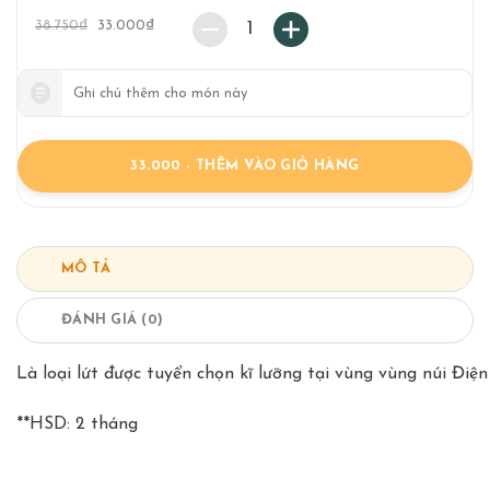
38.750
₫
33.000
₫
1
33.000
- THÊM VÀO GIỎ HÀNG
MÔ TẢ
ĐÁNH GIÁ (0)
Là loại lứt được tuyển chọn kĩ lưỡng tại vùng vùng núi Đi
**HSD: 2 tháng