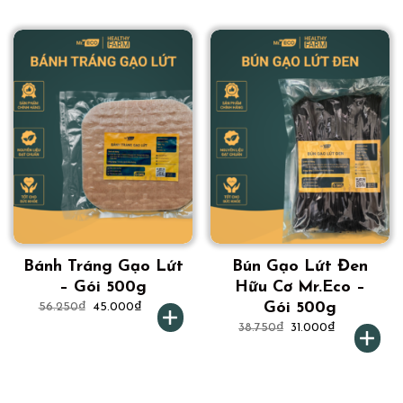
Bánh Tráng Gạo Lứt
Bún Gạo Lứt Đen
– Gói 500g
Hữu Cơ Mr.Eco –
Gói 500g
56.250
₫
45.000
₫
38.750
₫
31.000
₫