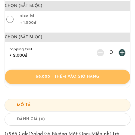
CHỌN (BẮT BUỘC)
size M
+ 1.000đ
CHỌN (BẮT BUỘC)
topping test
0
+ 2.000đ
66.000
- THÊM VÀO GIỎ HÀNG
MÔ TẢ
ĐÁNH GIÁ (0)
(+266 Calo)Salad Gà Nướng Mật Ong+Miễn phí Trà