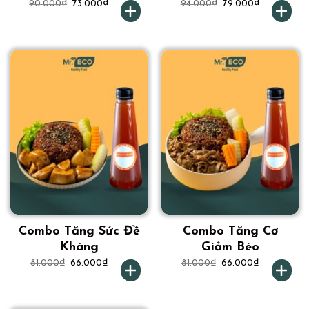
90.000
₫
73.000
₫
94.000
₫
79.000
₫
Combo Tăng Sức Đề
Combo Tăng Cơ
Kháng
Giảm Béo
81.000
₫
66.000
₫
81.000
₫
66.000
₫