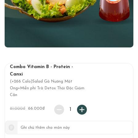
Combo Vitamin B - Protein -
Canxi
(+266 Calo)Salad Gà Nướng Mật
Ong+Miễn phí Trà Detox Thải Độc Giảm
Cân
81.000
₫
66.000
₫
1